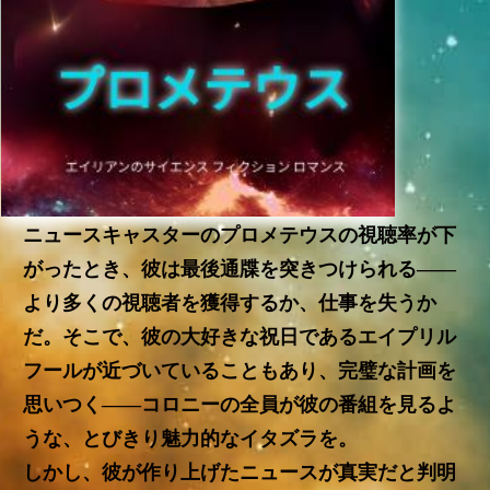
ニュースキャスターのプロメテウスの視聴率が下
がったとき、彼は最後通牒を突きつけられる――
より多くの視聴者を獲得するか、仕事を失うか
だ。そこで、彼の大好きな祝日であるエイプリル
フールが近づいていることもあり、完璧な計画を
思いつく――コロニーの全員が彼の番組を見るよ
うな、とびきり魅力的なイタズラを。
しかし、彼が作り上げたニュースが真実だと判明