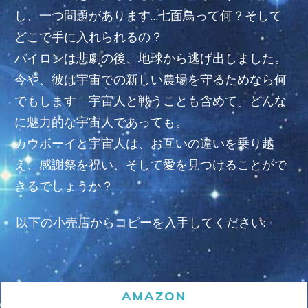
し、一つ問題があります…七面鳥って何？そして
どこで手に入れられるの？
バイロンは悲劇の後、地球から逃げ出しました。
今や、彼は宇宙での新しい農場を守るためなら何
でもします―宇宙人と戦うことも含めて。どんな
に魅力的な宇宙人であっても。
カウボーイと宇宙人は、お互いの違いを乗り越
え、感謝祭を祝い、そして愛を見つけることがで
きるでしょうか？
以下の小売店からコピーを入手してください:
AMAZON