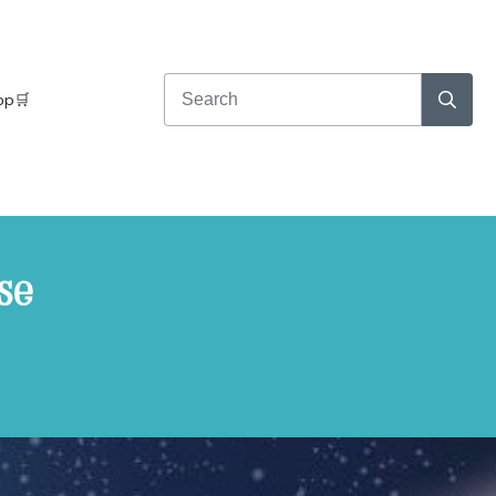
op🛒
se