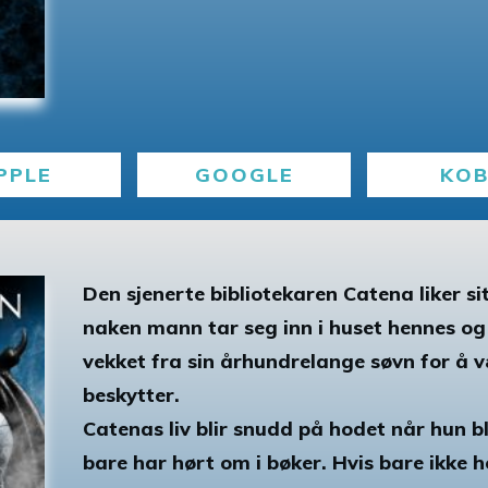
PPLE
GOOGLE
KO
Den sjenerte bibliotekaren Catena liker sitt r
naken mann tar seg inn i huset hennes og i
vekket fra sin århundrelange søvn for å 
beskytter.
Catenas liv blir snudd på hodet når hun b
bare har hørt om i bøker. Hvis bare ikke h