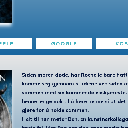
PPLE
GOOGLE
KO
Siden moren døde, har Rochelle bare hatt 
komme seg gjennom studiene ved siden av
sammen med sin kommende ekskjæreste. Hv
henne lenge nok til å høre henne si at det e
gjøre for å holde sammen.
Helt til hun møter Ben, en kunstnerkolle
bryte fri. Men Ben har sine egne mørke h