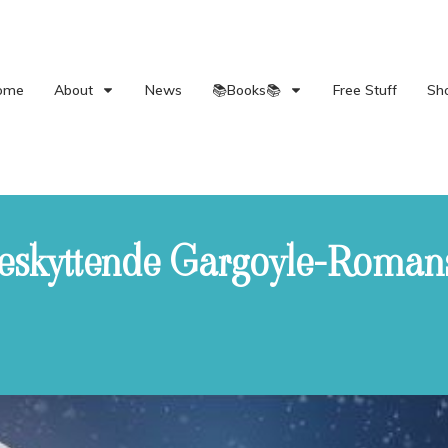
ome
About
News
📚Books📚
Free Stuff
Sh
eskyttende Gargoyle-Roman