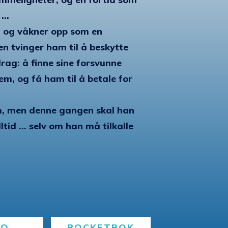
...
l, og våkner opp som en
n tvinger ham til å beskytte
rag: å finne sine forsvunne
m, og få ham til å betale for
m, men denne gangen skal han
ltid ... selv om han må tilkalle
BO
POCKETBOK