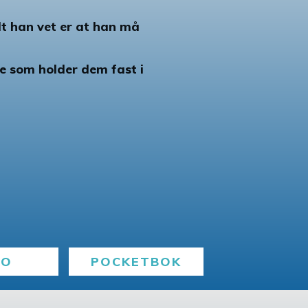
lt han vet er at han må
 som holder dem fast i
BO
POCKETBOK