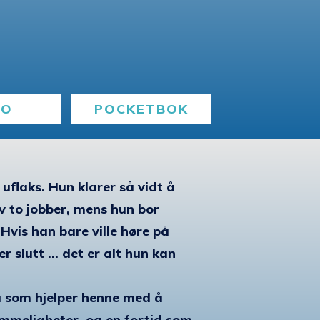
BO
POCKETBOK
uflaks. Hun klarer så vidt å
 to jobber, mens hun bor
is han bare ville høre på
r slutt ... det er alt hun kan
ga som hjelper henne med å
emmeligheter, og en fortid som