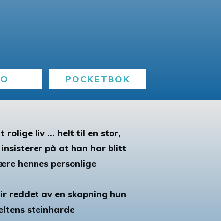
BO
POCKETBOK
olige liv ... helt til en stor,
nsisterer på at han har blitt
være hennes personlige
lir reddet av en skapning hun
eltens steinharde