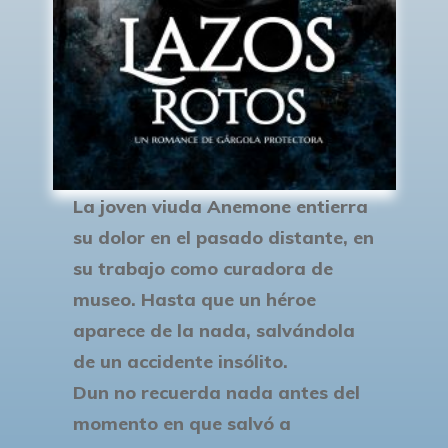
La joven viuda Anemone entierra
su dolor en el pasado distante, en
su trabajo como curadora de
museo. Hasta que un héroe
aparece de la nada, salvándola
de un accidente insólito.
Dun no recuerda nada antes del
momento en que salvó a