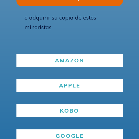
o adquirir su copia de estos
minoristas
AMAZON
APPLE
KOBO
GOOGLE