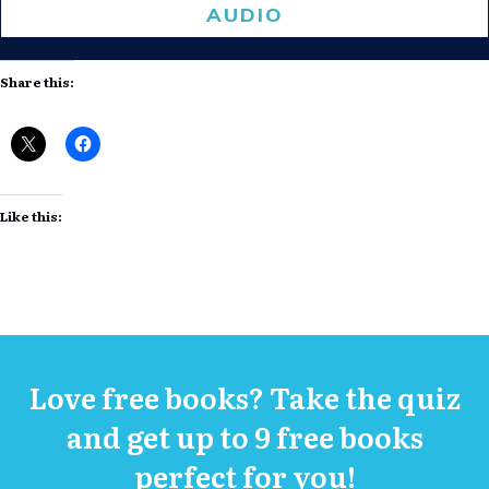
AUDIO
Share this:
Like this:
Love free books? Take the quiz
and get up to 9 free books
perfect for you!